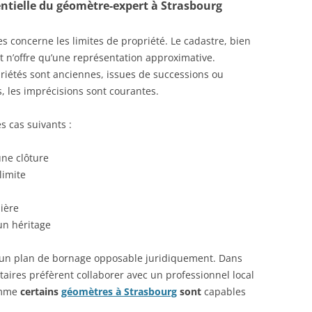
entielle du géomètre-expert à Strasbourg
es concerne les limites de propriété. Le cadastre, bien
t n’offre qu’une représentation approximative.
iétés sont anciennes, issues de successions ou
, les imprécisions sont courantes.
s cas suivants :
une clôture
limite
ière
’un héritage
 un plan de bornage opposable juridiquement. Dans
aires préfèrent collaborer avec un professionnel local
comme
certains
géomètres à Strasbourg
sont
capables