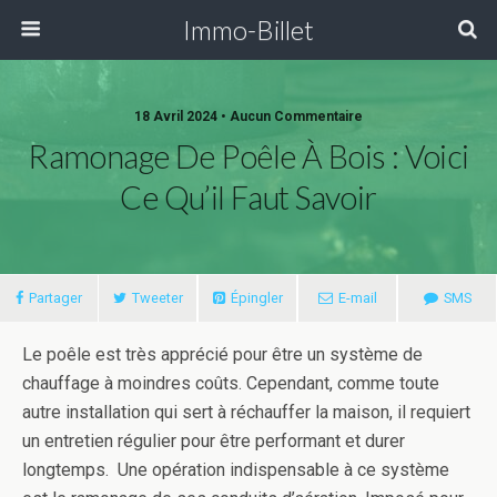
Immo-Billet
18 Avril 2024 •
Aucun Commentaire
Ramonage De Poêle À Bois : Voici
Ce Qu’il Faut Savoir
Partager
Tweeter
Épingler
E-mail
SMS
Le poêle est très apprécié pour être un système de
chauffage à moindres coûts. Cependant, comme toute
autre installation qui sert à réchauffer la maison, il requiert
un entretien régulier pour être performant et durer
longtemps. Une opération indispensable à ce système