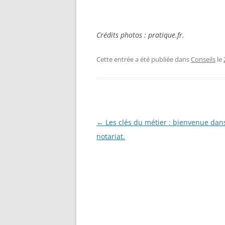
Crédits photos : pratique.fr.
Cette entrée a été publiée dans
Conseils
le
Navigation
←
Les clés du métier : bienvenue dans
des
notariat.
articles