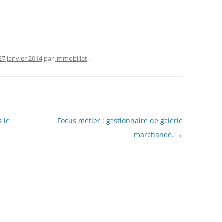
27 janvier 2014
par
Immobillet
.
 le
Focus métier : gestionnaire de galerie
marchande.
→