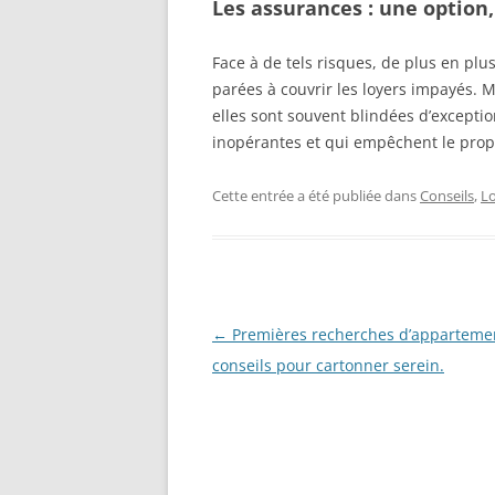
Les assurances : une option
Face à de tels risques, de plus en plu
parées à couvrir les loyers impayés. M
elles sont souvent blindées d’excepti
inopérantes et qui empêchent le prop
Cette entrée a été publiée dans
Conseils
,
L
Navigation
←
Premières recherches d’appartemen
des
conseils pour cartonner serein.
articles