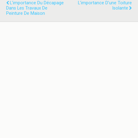
L’importance Du Décapage
L’importance D’une Toiture
Dans Les Travaux De
Isolante
Peinture De Maison