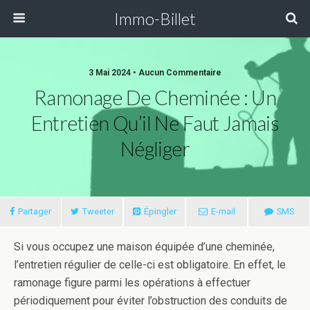
Immo-Billet
3 Mai 2024 •
Aucun Commentaire
Ramonage De Cheminée : Un
Entretien Qu’il Ne Faut Jamais
Négliger
Partager
Tweeter
Épingler
E-mail
SMS
Si vous occupez une maison équipée d’une cheminée,
l’entretien régulier de celle-ci est obligatoire. En effet, le
ramonage figure parmi les opérations à effectuer
périodiquement pour éviter l’obstruction des conduits de