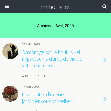
Immo-Billet
Archives › Avril, 2025
17 AVRIL 2025
Ramonage par le haut : quel
impact sur la durée de vie de
votre cheminée ?
AUCUNE RÉPONSE
17 AVRIL 2025
Les plantes d’intérieur : un
jardinier vous conseille