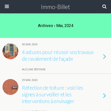
Immo-Billet
Archives › Mai, 2024
30 MAI 2024
4 astuces pour réussir vos travaux
de ravalement de façade
AUCUNE RÉPONSE
29 MAI 2024
Réfection de toiture : voici les
signes à surveiller et les
interventions à envisager