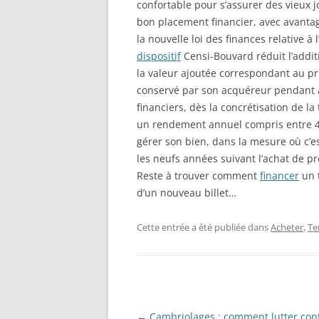
confortable pour s’assurer des vieux j
bon placement financier, avec avantag
la nouvelle loi des finances relative 
dispositif
Censi-Bouvard réduit l’additi
la valeur ajoutée correspondant au pr
conservé par son acquéreur pendant 
financiers, dès la concrétisation de l
un rendement annuel compris entre 4 
gérer son bien, dans la mesure où c’es
les neufs années suivant l’achat de pr
Reste à trouver comment
financer
un t
d’un nouveau billet…
Cette entrée a été publiée dans
Acheter
,
Te
Navigation
←
Cambriolages : comment lutter cont