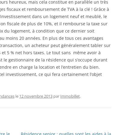
ours heureux, mais cela constitue en parallèle un très
es fiscaux et remboursement de TVA à la clé ! Grâce à
à l’investissement dans un logement neuf et meublé, le
on fiscale de plus de 10%, et il rembourse la taxe sur
ix du logement, à condition que ce dernier soit
au moins 20 années. En plus de tous ces avantages
a transaction, un acheteur peut généralement tabler sur
et 5 % net hors taxes. Le tout sans même avoir à
t le gestionnaire de la résidence qui s’occupe durant
endre en charge la location et l’entretien du bien.
el investissement, ce qui fera certainement l’objet
ndances
le
12 novembre 2013
par
Immobillet
.
re le
Résidence senior : quelles sont les aides à la