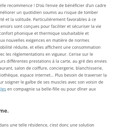
, elle recommence ! D’où l’envie de bénéficier d’un cadre
 améliorer un quotidien soumis au risque de tomber
té et la solitude. Particulièrement favorables à ce
niors sont conçues pour faciliter et sécuriser la vie
e confort phonique et thermique souhaitable et
aux nouvelles exigences en matière de normes
obilité réduite, et elles affichent une consommation
ec les règlementations en vigueur. Cerise sur le
rs différentes prestations à la carte, au gré des envies
urant, salon de coiffure, conciergerie, blanchisserie,
liothèque, espace internet… Plus besoin de traverser la
pour soigner le galbe de ses muscles avec son voisin de
les
en compagnie sa belle-fille ou pour dîner aux
rme.
dans une telle résidence, c’est donc une solution