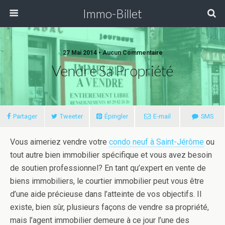
Immo-Billet
27 Mai 2014 •
Aucun Commentaire
Vendre Sa Propriété
Partager
Tweeter
Épingler
E-mail
SMS
Vous aimeriez vendre votre
condo neuf à Saint-Jérôme
ou
tout autre bien immobilier spécifique et vous avez besoin
de soutien professionnel? En tant qu’expert en vente de
biens immobiliers, le courtier immobilier peut vous être
d’une aide précieuse dans l’atteinte de vos objectifs. Il
existe, bien sûr, plusieurs façons de vendre sa propriété,
mais l’agent immobilier demeure à ce jour l’une des